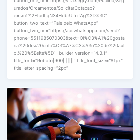
button_one_url=”https://villa.segfy.com/Publico/Seg
urados/Orcamentos/SolicitarCotacao?
e=sm1%2FIpdLqN34HdbrUTnTAg%3D%3D”
button_two_text=”Fale pelo WhatsApp”
button_two_url=”https://api.whatsapp.com/send?
phone=5511985070303&text=Ol%C3%A1%20gosta
ria%20de%20cota%C3%A7%C3%A3o%20de%20aut
o.%20%5Bsite%5D” _builder_version=”4.3.1″
title_font=”Roboto|900|||||||” title_font_size=”81px”
title_letter_spacing=”2px”