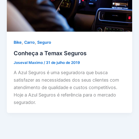
,
,
Bike
Carro
Seguro
Conheça a Temax Seguros
Joseval Maximo
/
31 de julho de 2019
A Azul Seguros é uma seguradora que busca
satisfazer as necessidades dos seus clientes com
atendimento de qualidade e custos competitivos.
Hoje a Azul Seguros é referência para o mercado
segurador.