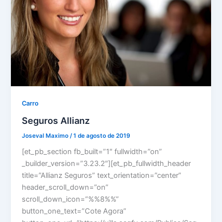
Carro
Seguros Allianz
Joseval Maximo
/
1 de agosto de 2019
[et_pb_section fb_built=”1″ fullwidth=”on”
_builder_version=”3.23.2″][et_pb_fullwidth_header
title=”Allianz Seguros” text_orientation=”center”
header_scroll_down=”on”
scroll_down_icon=”%%8%%”
button_one_text=”Cote Agora”