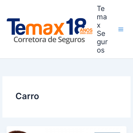
Ir
Te
para
ma
o
x
conteúdo
Se
gur
os
Carro