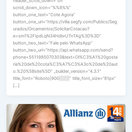
header_scroll_down=”on”
scroll_down_icon=”%%8%%”
button_one_text=”Cote Agora”
button_one_url=”https://villa.segfy.com/Publico/Seg
urados/Orcamentos/SolicitarCotacao?
e=sm1%2FIpdLqN34HdbrUTnTAg%3D%3D”
button_two_text=”Fale pelo WhatsApp”
button_two_url=”https://api.whatsapp.com/send?
phone=5511985070303&text=Ol%C3%A1%20gosta
ria%20de%20cota%C3%A7%C3%A3o%20de%20aut
o.%20%5Bsite%5D” _builder_version=”4.3.1″
title_font=”Roboto|900|||||||” title_font_size=”81px”
[…]